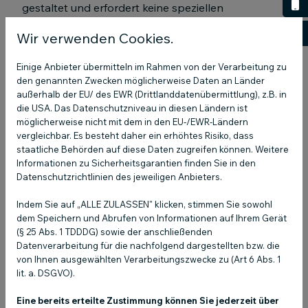
0
gestaltet und erfordert keine speziellen
Vorkenntnisse im Bereich Social Media
re
Wir verwenden Cookies.
Management. Das spart Zeit und Ressourcen.
Einige Anbieter übermitteln im Rahmen von der Verarbeitung zu
2. Kosteneffizienz: Anstatt hohe Kosten für externe
den genannten Zwecken möglicherweise Daten an Länder
Agenturen aufzubringen, ermöglicht COCO den
außerhalb der EU/ des EWR (Drittlanddatenübermittlung), z.B. in
die USA. Das Datenschutzniveau in diesen Ländern ist
Nutzern, ihre Strategien selbst umzusetzen – das
möglicherweise nicht mit dem in den EU-/EWR-Ländern
spart Geld und gibt Ihnen Kontrolle über Ihr
vergleichbar. Es besteht daher ein erhöhtes Risiko, dass
Budget.
staatliche Behörden auf diese Daten zugreifen können. Weitere
Informationen zu Sicherheitsgarantien finden Sie in den
Datenschutzrichtlinien des jeweiligen Anbieters.
3. Anpassungsfähigkeit: Mit COCO können Sie
schnell auf Markttrends reagieren und Ihre Inhalte
Indem Sie auf „ALLE ZULASSEN" klicken, stimmen Sie sowohl
anpassen. Das Tool bietet Vorlagen und
dem Speichern und Abrufen von Informationen auf Ihrem Gerät
Empfehlungen basierend auf aktuellen Social-
(§ 25 Abs. 1 TDDDG) sowie der anschließenden
Datenverarbeitung für die nachfolgend dargestellten bzw. die
Media-Trends.
von Ihnen ausgewählten Verarbeitungszwecke zu (Art 6 Abs. 1
lit. a. DSGVO).
4. Umfassende Analyse-Tools: Verfolgen Sie den
Erfolg Ihrer Kampagnen in Echtzeit mit detaillierten
Eine bereits erteilte Zustimmung können Sie jederzeit über